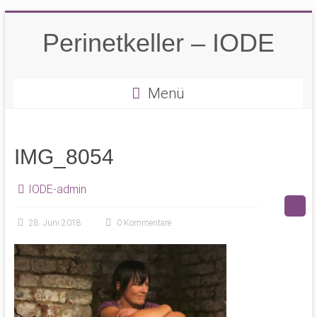
Zum
Inhalt
Perinetkeller – IODE
springen
Menü
IMG_8054
IODE-admin
28. Juni 2018
0 Kommentare