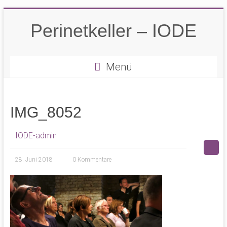
Zum
Inhalt
Perinetkeller – IODE
springen
Menü
IMG_8052
IODE-admin
28. Juni 2018
0 Kommentare