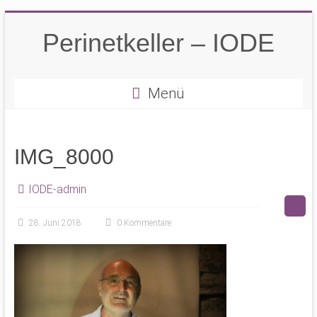
Zum
Inhalt
Perinetkeller – IODE
springen
Menü
IMG_8000
IODE-admin
28. Juni 2018
0 Kommentare