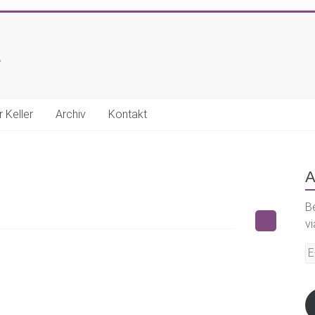
E
r Keller
Archiv
Kontakt
A
B
vi
E-
Ma
A