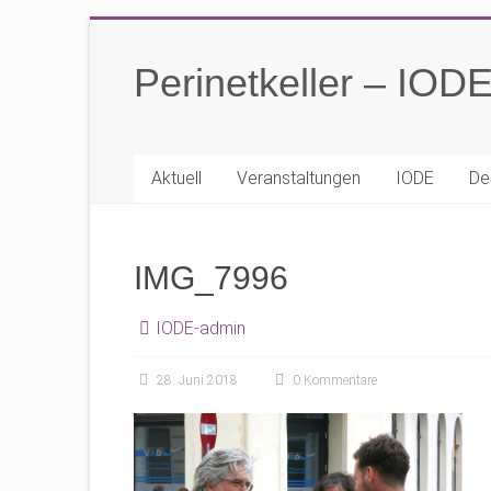
Zum
Inhalt
Perinetkeller – IOD
springen
Aktuell
Veranstaltungen
IODE
De
IMG_7996
IODE-admin
28. Juni 2018
0 Kommentare