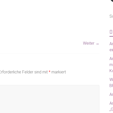
S
Weiter →
Am
ei
A
m
Ko
Erforderliche Felder sind mit
*
markiert
W
BR
Am
A
„