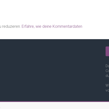
 reduzieren.
Erfahre, wie deine Kommentardaten
Da
Co
du
We
vo
.