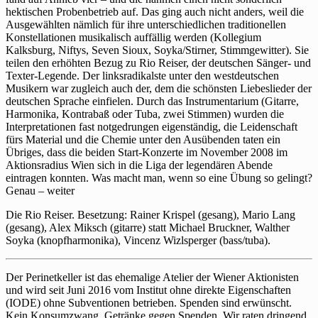
hektischen Probenbetrieb auf. Das ging auch nicht anders, weil die
Ausgewählten nämlich für ihre unterschiedlichen traditionellen
Konstellationen musikalisch auffällig werden (Kollegium
Kalksburg, Niftys, Seven Sioux, Soyka/Stirner, Stimmgewitter). Sie
teilen den erhöhten Bezug zu Rio Reiser, der deutschen Sänger- und
Texter-Legende. Der linksradikalste unter den westdeutschen
Musikern war zugleich auch der, dem die schönsten Liebeslieder der
deutschen Sprache einfielen. Durch das Instrumentarium (Gitarre,
Harmonika, Kontrabaß oder Tuba, zwei Stimmen) wurden die
Interpretationen fast notgedrungen eigenständig, die Leidenschaft
fürs Material und die Chemie unter den Ausübenden taten ein
Übriges, dass die beiden Start-Konzerte im November 2008 im
Aktionsradius Wien sich in die Liga der legendären Abende
eintragen konnten. Was macht man, wenn so eine Übung so gelingt?
Genau – weiter
Die Rio Reiser. Besetzung: Rainer Krispel (gesang), Mario Lang
(gesang), Alex Miksch (gitarre) statt Michael Bruckner, Walther
Soyka (knopfharmonika), Vincenz Wizlsperger (bass/tuba).
Der Perinetkeller ist das ehemalige Atelier der Wiener Aktionisten
und wird seit Juni 2016 vom Institut ohne direkte Eigenschaften
(IODE) ohne Subventionen betrieben. Spenden sind erwünscht.
Kein Konsumzwang. Getränke gegen Spenden. Wir raten dringend,