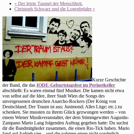
«
Der letzte Taumel der Menschheit.
Christoph Schwarz und die Logenbrüder
»
Kurze Geschichte
der Band, die das
IODE-Geburtstagsfest im Perinetkeller
abschließt: Es waren einmal fünf Musiker. Die kamen nicht etwa
von selbst auf die Idee, ihrer Stadt Wien die Songs des
unvergessenen deutschen Anarcho-Rockers (Der König von
Deutschland; Der Traum ist aus; Junimond; Alles Lüge; etc.) zu
schenken. Sie mussten zu ihrem Glück gezwungen werden – von
einem Wiener Musikveranstalter, der dem Stimmgewitter Augustin-
Zampano Mario Lang folgenden Auftrag gegeben hatte: Du suchst
dir die Bandmitglieder zusammen, die einen Rio-Tick haben. Mario
fand auf Anhieb vier – und die nahmen einen nicht sonderlich