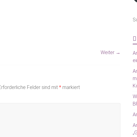
S
Weiter →
Am
ei
A
m
Ko
Erforderliche Felder sind mit
*
markiert
W
BR
Am
A
„