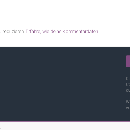
 reduzieren.
Erfahre, wie deine Kommentardaten
Da
Co
du
We
vo
.