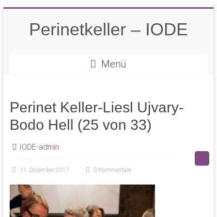
Zum
Inhalt
Perinetkeller – IODE
springen
Menü
Perinet Keller-Liesl Ujvary-
Bodo Hell (25 von 33)
IODE-admin
11. Dezember 2017
0 Kommentare