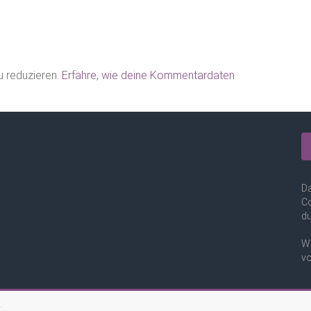
 reduzieren.
Erfahre, wie deine Kommentardaten
Da
Co
du
We
vo
.