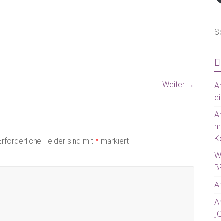
S
Weiter →
Am
ei
A
m
Ko
Erforderliche Felder sind mit
*
markiert
W
BR
Am
A
„