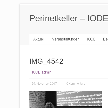
Zum
Inhalt
Perinetkeller – IOD
springen
Aktuell
Veranstaltungen
IODE
De
IMG_4542
IODE-admin
29. November 2017
0 Kommentare