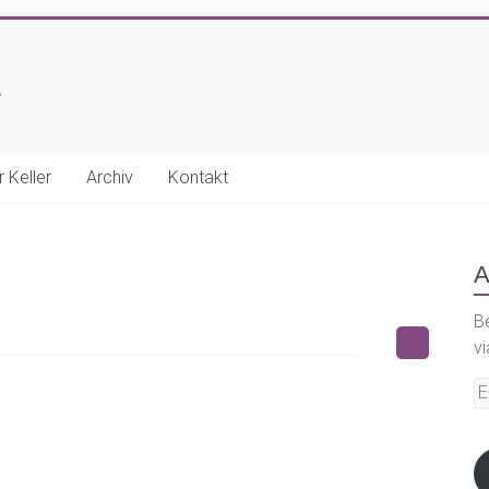
E
r Keller
Archiv
Kontakt
A
B
vi
E-
Ma
A