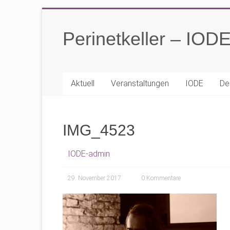
Zum
Inhalt
Perinetkeller – IOD
springen
Aktuell
Veranstaltungen
IODE
De
IMG_4523
IODE-admin
29. November 2017
0 Kommentare