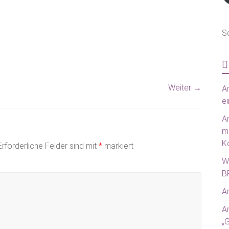
S
Weiter →
Am
ei
A
m
Ko
Erforderliche Felder sind mit
*
markiert
W
BR
Am
A
„