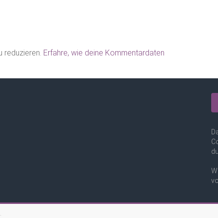
 reduzieren.
Erfahre, wie deine Kommentardaten
Da
Co
du
We
vo
.