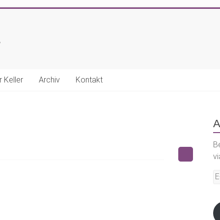
E
r Keller
Archiv
Kontakt
A
B
vi
E-
Ma
A