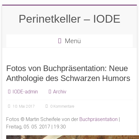
Zum
Inhalt
Perinetkeller – IODE
springen
Menü
Fotos von Buchpräsentation: Neue
Anthologie des Schwarzen Humors
IODE-admin
Archiv
10. Mai 2017
0 Kommentare
Fotos © Martin Scheifele von der
Buchpräsentation
|
Freitag, 05. 05. 2017 | 19.30