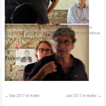
Thomas Raab (Hg.): Neue Anthologie des Schwarzen
Humors. Mit zehn Kunstbeiträgen, ausgewählt von Patricia
Grzonka. Matrixverlag: Wiesbaden 2017.
Infos zu Thomas Raab –>
nachbrenner.at
Teilen mit:
X
Facebook
←
Mai 2017 im Keller
Juni 2017 im Keller
→