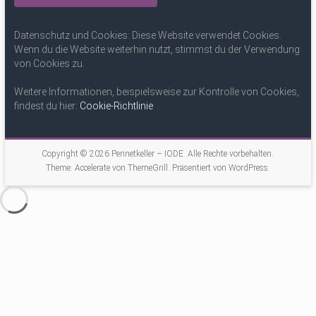
Datenschutz und Cookies: Diese Website verwendet Cookies.
Wenn du die Website weiterhin nutzt, stimmst du der Verwendung
von Cookies zu.
Weitere Informationen, beispielsweise zur Kontrolle von Cookies,
findest du hier:
Cookie-Richtlinie
Copyright © 2026
Perinetkeller – IODE
. Alle Rechte vorbehalten.
Theme:
Accelerate
von ThemeGrill. Präsentiert von
WordPress
.