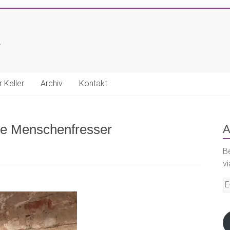
E
r Keller
Archiv
Kontakt
die Menschenfresser
A
B
vi
E-
Ma
A