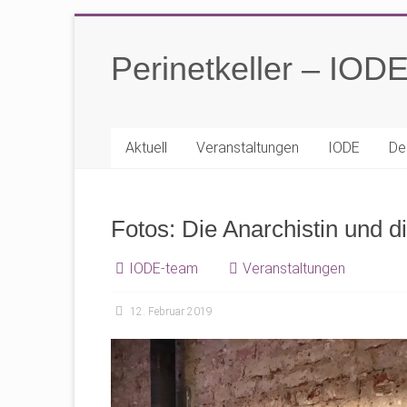
Zum
Inhalt
Perinetkeller – IOD
springen
Aktuell
Veranstaltungen
IODE
De
Fotos: Die Anarchistin und 
IODE-team
Veranstaltungen
12. Februar 2019