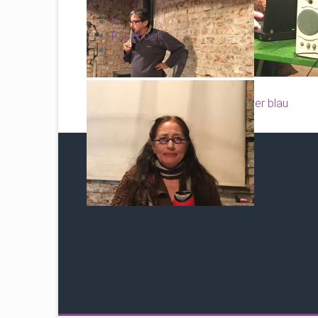
X
Facebook
←
Die KünstlerInnen machen wieder blau