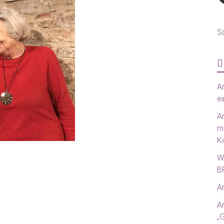
S
Am
ei
A
m
Ko
W
BR
Am
A
„