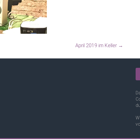
April 2019 im Keller
→
Da
Co
du
We
vo