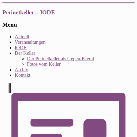
Zum
Inhalt
Perinetkeller – IODE
springen
Menü
Aktuell
Veranstaltungen
IODE
Der Keller
Der Perinetkeller als Gegen-Kreml
Fotos vom Keller
Archiv
Kontakt
Ansichten-
Veranstaltung
Veranstaltungen
Liste
Ansichten-
Navigation
Navigation