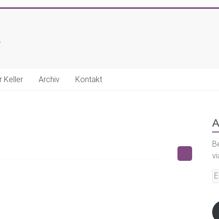
E
r Keller
Archiv
Kontakt
A
B
vi
E-
Ma
A