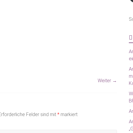
S
Am
ei
A
m
Weiter →
Ko
W
BR
Am
Erforderliche Felder sind mit
*
markiert
A
„