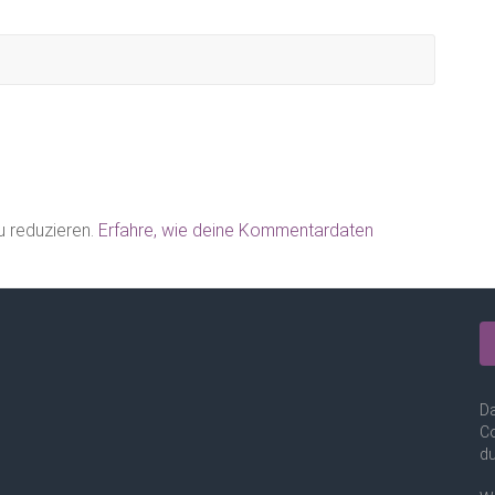
 reduzieren.
Erfahre, wie deine Kommentardaten
Da
Co
du