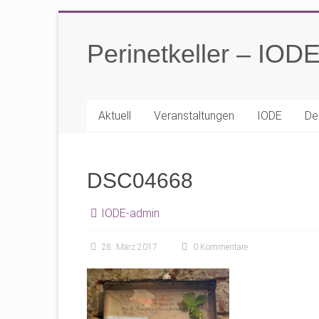
Zum
Inhalt
Perinetkeller – IOD
springen
Aktuell
Veranstaltungen
IODE
De
DSC04668
IODE-admin
28. März 2017
0 Kommentare