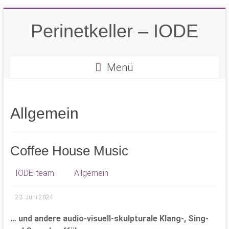
Zum
Inhalt
Perinetkeller – IODE
springen
Menü
Allgemein
Coffee House Music
IODE-team
Allgemein
23. Juni 2024
… und andere audio-visuell-skulpturale Klang-, Sing-