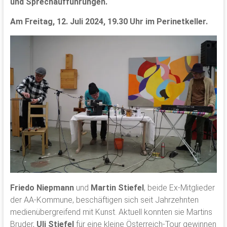
und Sprechaufführungen.
Am Freitag, 12. Juli 2024, 19.30 Uhr im Perinetkeller.
Friedo Niepmann
und
Martin Stiefel
, beide Ex-Mitglieder
der AA-Kommune, beschäftigen sich seit Jahrzehnten
medienübergreifend mit Kunst. Aktuell konnten sie Martins
Bruder,
Uli Stiefel
für eine kleine Österreich-Tour gewinnen