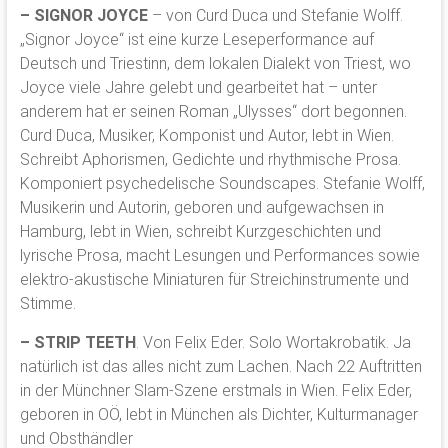
–
SIGNOR JOYCE
– von Curd Duca und Stefanie Wolff.
„Signor Joyce“ ist eine kurze Leseperformance auf
Deutsch und Triestinn, dem lokalen Dialekt von Triest, wo
Joyce viele Jahre gelebt und gearbeitet hat – unter
anderem hat er seinen Roman „Ulysses“ dort begonnen.
Curd Duca, Musiker, Komponist und Autor, lebt in Wien.
Schreibt Aphorismen, Gedichte und rhythmische Prosa.
Komponiert psychedelische Soundscapes. Stefanie Wolff,
Musikerin und Autorin, geboren und aufgewachsen in
Hamburg, lebt in Wien, schreibt Kurzgeschichten und
lyrische Prosa, macht Lesungen und Performances sowie
elektro-akustische Miniaturen für Streichinstrumente und
Stimme.
–
STRIP TEETH
. Von Felix Eder. Solo Wortakrobatik. Ja
natürlich ist das alles nicht zum Lachen. Nach 22 Auftritten
in der Münchner Slam-Szene erstmals in Wien. Felix Eder,
geboren in OÖ, lebt in München als Dichter, Kulturmanager
und Obsthändler