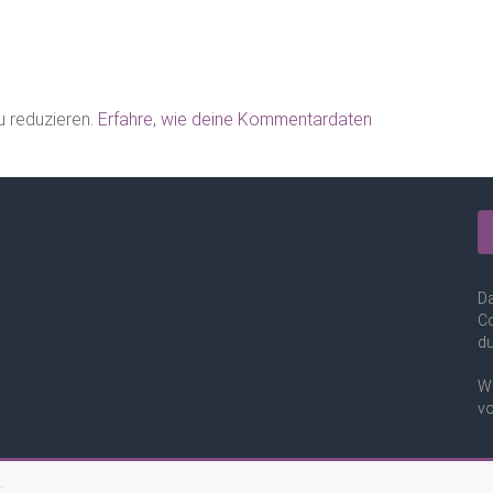
 reduzieren.
Erfahre, wie deine Kommentardaten
Da
Co
du
We
vo
.