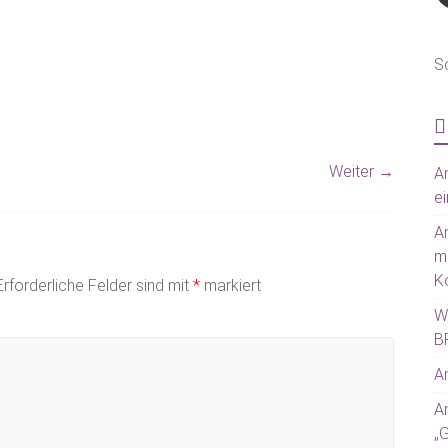
S
Weiter →
Am
ei
A
m
Ko
Erforderliche Felder sind mit
*
markiert
W
BR
Am
A
„