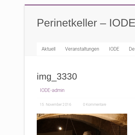
Zum
Inhalt
Perinetkeller – IOD
springen
Aktuell
Veranstaltungen
IODE
De
img_3330
IODE-admin
15. November 2016
0 Kommentare