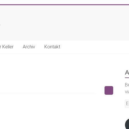
E
r Keller
Archiv
Kontakt
A
B
vi
E-
Ma
A