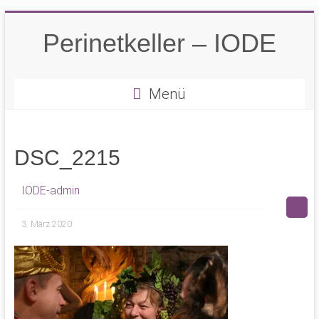
Zum
Inhalt
Perinetkeller – IODE
springen
Menü
DSC_2215
IODE-admin
3. März 2020