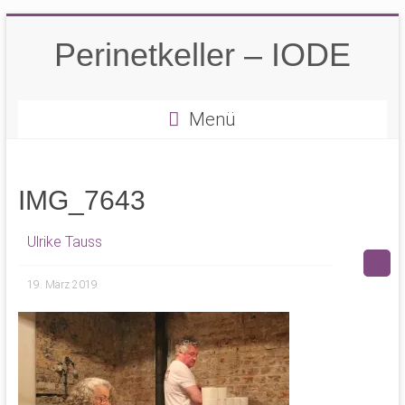
Zum
Inhalt
Perinetkeller – IODE
springen
Menü
IMG_7643
Ulrike Tauss
19. März 2019