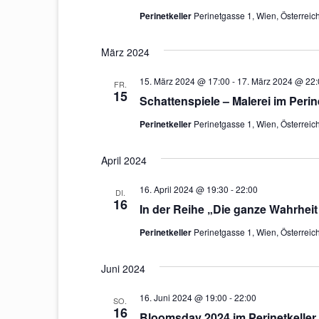
ä
Perinetkeller
Perinetgasse 1, Wien, Österreic
h
l
März 2024
e
n
.
15. März 2024 @ 17:00
-
17. März 2024 @ 22:
FR.
15
Schattenspiele – Malerei im Perin
Perinetkeller
Perinetgasse 1, Wien, Österreic
April 2024
16. April 2024 @ 19:30
-
22:00
DI.
16
In der Reihe „Die ganze Wahrheit
Perinetkeller
Perinetgasse 1, Wien, Österreic
Juni 2024
16. Juni 2024 @ 19:00
-
22:00
SO.
16
Bloomsday 2024 im Perinetkeller