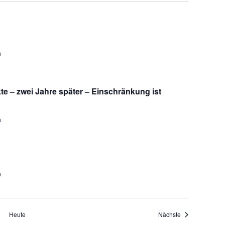
h
te – zwei Jahre später – Einschränkung ist
h
h
Veranstaltungen
Heute
Nächste