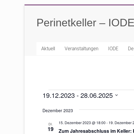
Zum
Inhalt
Perinetkeller – IOD
springen
Aktuell
Veranstaltungen
IODE
De
Veranstaltungen
19.12.2023
 - 
28.06.2025
D
a
Dezember 2023
t
u
15. Dezember 2023 @ 18:00
-
19. Dezember 
DI.
m
19
Zum Jahresabschluss im Kelle
w