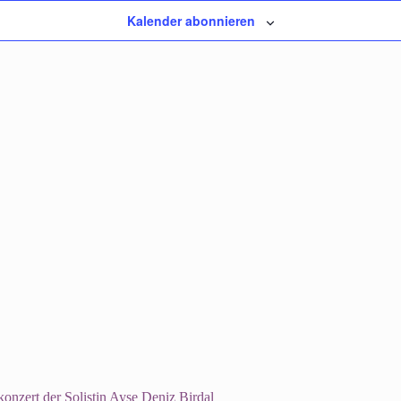
Kalender abonnieren
onzert der Solistin Ayşe Deniz Birdal