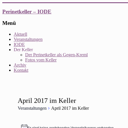
Zum
Inhalt
Perinetkeller – IODE
springen
Menü
Aktuell
Veranstaltungen
IODE
Der Keller
Der Perinetkeller als Gegen-Kreml
Fotos vom Keller
Archiv
Kontakt
April 2017 im Keller
Veranstaltungen
April 2017 im Keller
Veranstaltungen
Es sind keine anstehenden Veranstaltungen vorhanden.