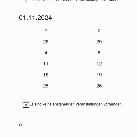
Hinweis
01.11.2024
Datum
Kalender
wählen.
M
Montag
D
Dienstag
von
0
0
28
29
Veranstaltungen
Veranstaltungen
Veranstaltungen
0
0
4
5
Veranstaltungen
Veranstaltungen
0
0
11
12
Veranstaltungen
Veranstaltungen
0
0
18
19
Veranstaltungen
Veranstaltungen
0
0
25
26
Veranstaltungen
Veranstaltungen
Es sind keine anstehenden Veranstaltungen vorhanden.
Hinweis
Okt.