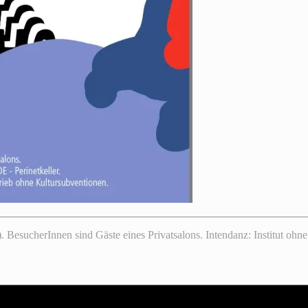
sucherInnen sind Gäste eines Privatsalons. Intendanz: Institut ohne 