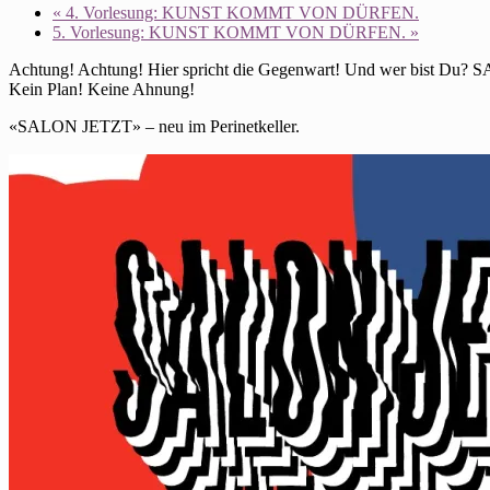
«
4. Vorlesung: KUNST KOMMT VON DÜRFEN.
5. Vorlesung: KUNST KOMMT VON DÜRFEN.
»
Achtung! Achtung! Hier spricht die Gegenwart! Und wer bist Du?
Kein Plan! Keine Ahnung!
«SALON JETZT» – neu im Perinetkeller.