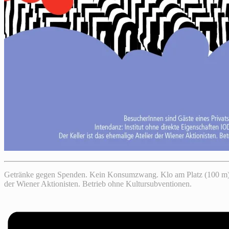
Getränke gegen Spenden. Kein Konsumzwang. Klo am Platz (100 m). Be
der Wiener Aktionisten. Betrieb ohne Kultursubventionen.