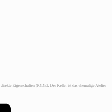
direkte Eigenschaften (
IODE
). Der Keller ist das ehemalige Atelier