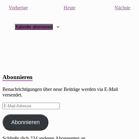
Veranstaltungen
Vera
Vorherige
Heute
Nächste
Kalender abonnieren
Abonnieren
Benachrichtigungen über neue Beiträge werden via E-Mail
versendet.
E-
Mail-
Adresse
Abonnieren
Schließe dich 234 anderen Abonnenten an