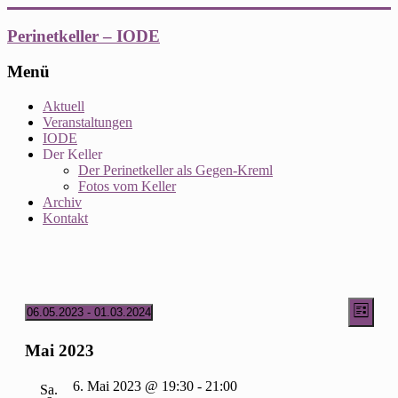
Zum
Inhalt
Perinetkeller – IODE
springen
Menü
Aktuell
Veranstaltungen
IODE
Der Keller
Der Perinetkeller als Gegen-Kreml
Fotos vom Keller
Archiv
Kontakt
Ansic
Vera
Veranstaltungen
06.05.2023
 - 
01.03.2024
Liste
Ansic
Datum
Navig
wählen.
Navi
Mai 2023
6. Mai 2023 @ 19:30
-
21:00
Sa.